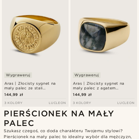
Wygraweruj
Wygraweruj
Aras | Złocisty sygnet na
Aras | Złocisty sygnet na
mały palec ze stali
mały palec z agatem
nierdzewnej z motywem
mchowym
144,99 zł
144,99 zł
groszówki z krukiem
3 KOLORY
LUCLEON
3 KOLORY
LUCLEON
PIERŚCIONEK NA MAŁY
PALEC
Szukasz czegoś, co doda charakteru Twojemu stylowi?
Pierścionek na mały palec to idealny wybór dla mężczyzn,