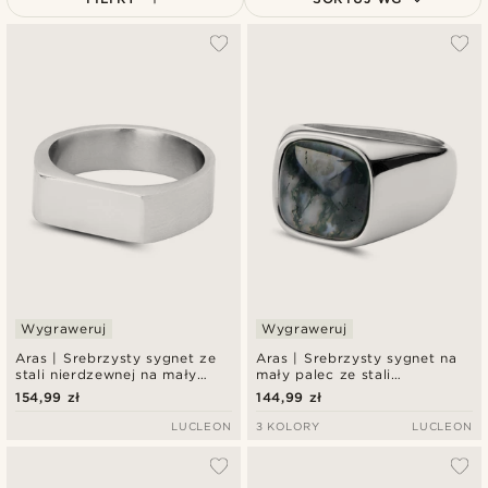
Najbardziej popularne
Najnowsze
Najniższa cena
Najwyższa cena
Wygraweruj
Wygraweruj
Aras | Srebrzysty sygnet ze
Aras | Srebrzysty sygnet na
stali nierdzewnej na mały
mały palec ze stali
palec
nierdzewnej i agatu
154,99 zł
144,99 zł
mchowego
LUCLEON
3 KOLORY
LUCLEON