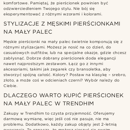
komfortowe. Pamiętaj, że pierścionek powinien być
odzwierciedleniem Twojego stylu. Nie bój się
eksperymentować z różnymi wzorami i kolorami.
STYLIZACJE Z MĘSKIMI PIERŚCIONKAMI
NA MAŁY PALEC
Męskie pierścionki na mały palec świetnie komponują się z
różnymi stylizacjami. Możesz je nosić na co dzień, do
casualowych outfitów, lub na specjalne okazje, gdzie chcesz
zabłysnąć. Dobrze dobrany pierścionek doda elegancji
nawet najprostszym zestawom. Łącz go z innymi
akcesoriami, takimi jak zegarek czy bransoletka, aby
stworzyć spójną całość. Kolory? Postaw na klasykę – srebro,
złoto, a może coś w odcieniach czerni? Wybór należy do
Ciebie.
DLACZEGO WARTO KUPIĆ PIERŚCIONEK
NA MAŁY PALEC W TRENDHIM
Zakupy w Trendhim to czysta przyjemność. Oferujemy
darmową wymianę, więc jeśli coś nie pasuje, nie ma
problemu. Dodatkowo, każdy zakup objęty jest 2-letnią
gwarancją. To oznacza, że możesz cieszyć się swoim