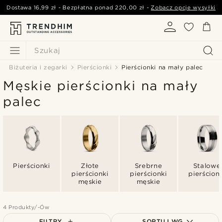
Dostawa
16,99 zł
- Bezpłatna ponad
220,00 zł
-
Zobacz opcje wysyłki
Szukaj
Biżuteria i zegarki
Pierścionki
Pierścionki na mały palec
Męskie pierścionki na mały
palec
Pierścionki
Złote
Srebrne
Stalowe
pierścionki
pierścionki
pierścionk
męskie
męskie
4 Produkty/-Ów
FILTRY
SORTUJ WG