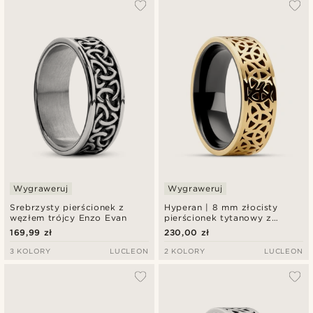
Najbardziej popularne
Najnowsze
Najniższa cena
Najwyższa cena
Wygraweruj
Wygraweruj
Srebrzysty pierścionek z
Hyperan | 8 mm złocisty
węzłem trójcy Enzo Evan
pierścionek tytanowy z
węzłem celtyckim
169,99 zł
230,00 zł
3 KOLORY
LUCLEON
2 KOLORY
LUCLEON