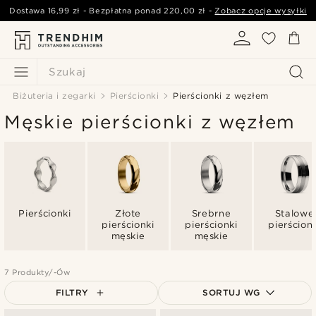
Dostawa
16,99 zł
- Bezpłatna ponad
220,00 zł
-
Zobacz opcje wysyłki
Szukaj
Biżuteria i zegarki
Pierścionki
Pierścionki z węzłem
Męskie pierścionki z węzłem
Pierścionki
Złote
Srebrne
Stalowe
pierścionki
pierścionki
pierścionk
męskie
męskie
7 Produkty/-Ów
FILTRY
SORTUJ WG