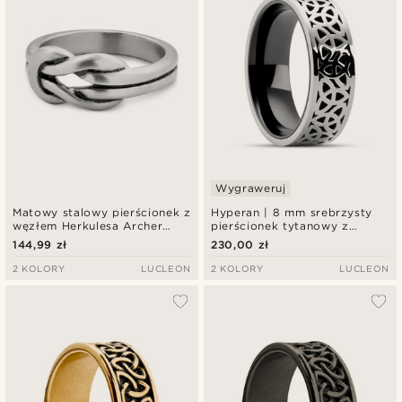
Wygraweruj
Matowy stalowy pierścionek z
Hyperan | 8 mm srebrzysty
węzłem Herkulesa Archer
pierścionek tytanowy z
Evan
węzłem celtyckim
144,99 zł
230,00 zł
2 KOLORY
LUCLEON
2 KOLORY
LUCLEON