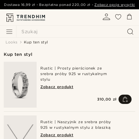
Dostawa
16,99 zł
- Bezpłatna ponad
220,00 zł
-
Zobacz opcje wysyłki
Szukaj
Looks
Kup ten styl
Kup ten styl
Rustic | Prosty pierścionek ze
srebra próby 925 w rustykalnym
stylu
Zobacz produkt
310,00 zł
Rustic | Naszyjnik ze srebra próby
925 w rustykalnym stylu z blaszką
Zobacz produkt