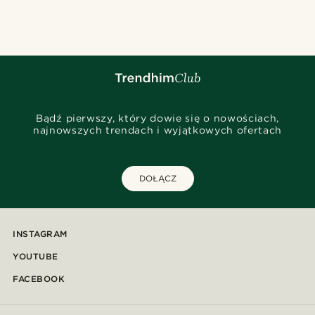
@marcossapere
@stefanjohnturner
@daniigarciia01
@jaimedeelgado
@gianfrancolavecchia
@pabloceazar
@marcossapere
@gianlucca_franco11
@gianfrancolavecchia
Bądź pierwszy, który dowie się o nowościach,
najnowszych trendach i wyjątkowych ofertach
DOŁĄCZ
INSTAGRAM
YOUTUBE
FACEBOOK