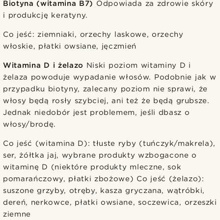
Biotyna (witamina B7)
Odpowiada za zdrowie skóry
i produkcję keratyny.
Co jeść: ziemniaki, orzechy laskowe, orzechy
włoskie, płatki owsiane, jęczmień
Witamina D i żelazo
Niski poziom witaminy D i
żelaza powoduje wypadanie włosów. Podobnie jak w
przypadku biotyny, zalecany poziom nie sprawi, że
włosy będą rosły szybciej, ani też że będą grubsze.
Jednak niedobór jest problemem, jeśli dbasz o
włosy/brodę.
Co jeść (witamina D): tłuste ryby (tuńczyk/makrela),
ser, żółtka jaj, wybrane produkty wzbogacone o
witaminę D (niektóre produkty mleczne, sok
pomarańczowy, płatki zbożowe) Co jeść (żelazo):
suszone grzyby, otręby, kasza gryczana, wątróbki,
dereń, nerkowce, płatki owsiane, soczewica, orzeszki
ziemne