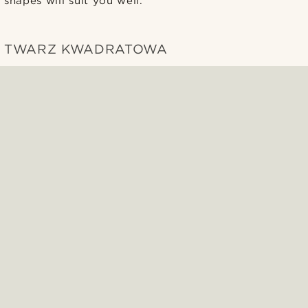
shapes will suit you well.
TWARZ KWADRATOWA