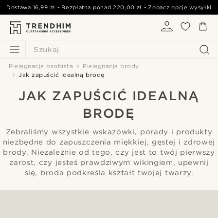
Dostawa
16,99 zł
- Bezpłatna ponad
220,00 zł
-
Zobacz opcje wysyłki
Szukaj
Pielęgnacja osobista
Pielęgnacja brody
Jak zapuścić idealną brodę
JAK ZAPUŚCIĆ IDEALNĄ
BRODĘ
Zebraliśmy wszystkie wskazówki, porady i produkty
niezbędne do zapuszczenia miękkiej, gęstej i zdrowej
brody. Niezależnie od tego, czy jest to twój pierwszy
zarost, czy jesteś prawdziwym wikingiem, upewnij
się, broda podkreśla kształt twojej twarzy.