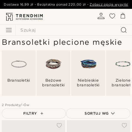
Dostawa
16,99 zł
- Bezpłatna ponad
220,00 zł
-
Zobacz opcje wysyłki
Szukaj
Bransoletki plecione męskie
Bransoletki
Beżowe
Niebieskie
Zielone
bransoletki
bransoletki
bransolet
2 Produkty/-Ów
FILTRY
SORTUJ WG
Najbardziej popularne