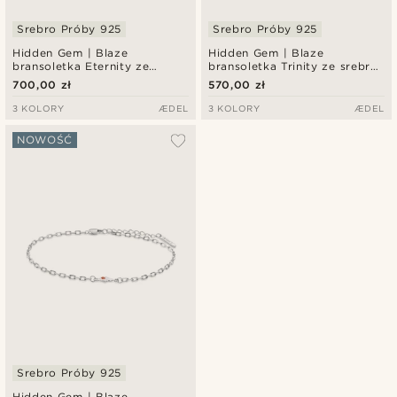
Srebro Próby 925
Srebro Próby 925
Hidden Gem | Blaze
Hidden Gem | Blaze
bransoletka Eternity ze
bransoletka Trinity ze srebra
srebra próby 925
próby 925
700,00 zł
570,00 zł
3 KOLORY
ÆDEL
3 KOLORY
ÆDEL
NOWOŚĆ
Srebro Próby 925
Hidden Gem | Blaze