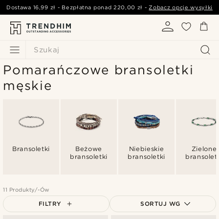
Dostawa
16,99 zł
- Bezpłatna ponad
220,00 zł
-
Zobacz opcje wysyłki
Szukaj
Pomarańczowe bransoletki
męskie
Bransoletki
Beżowe
Niebieskie
Zielone
bransoletki
bransoletki
bransolet
11 Produkty/-Ów
FILTRY
SORTUJ WG