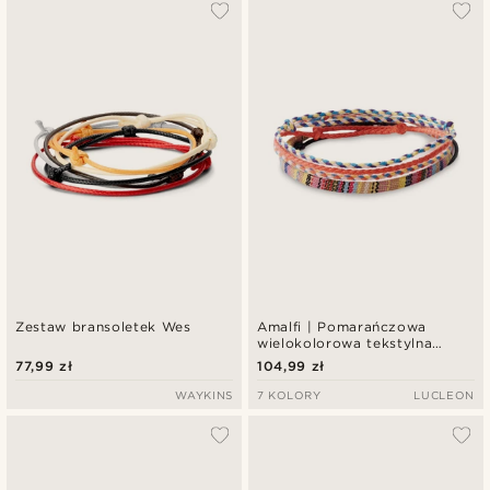
Najbardziej popularne
Najnowsze
Najniższa cena
Najwyższa cena
Zestaw bransoletek Wes
Amalfi | Pomarańczowa
wielokolorowa tekstylna
bransoletka surferska
77,99 zł
104,99 zł
WAYKINS
7 KOLORY
LUCLEON