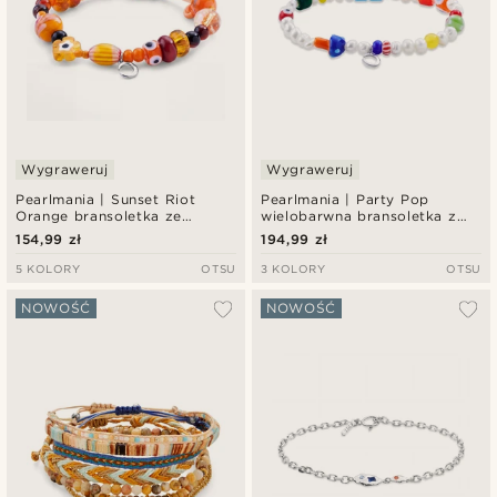
Wygraweruj
Wygraweruj
Pearlmania | Sunset Riot
Pearlmania | Party Pop
Orange bransoletka ze
wielobarwna bransoletka z
szklanych koralików
pereł słodkowodnych i
154,99 zł
194,99 zł
szklanych koralików
5 KOLORY
OTSU
3 KOLORY
OTSU
NOWOŚĆ
NOWOŚĆ