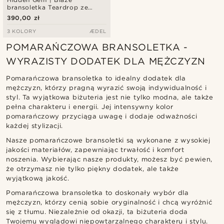
bransoletka Teardrop ze
srebra próby 925
390,00 zł
3 KOLORY
ÆDEL
POMARAŃCZOWA BRANSOLETKA -
WYRAZISTY DODATEK DLA MĘŻCZYZN
Pomarańczowa bransoletka to idealny dodatek dla
mężczyzn, którzy pragną wyrazić swoją indywidualność i
styl. Ta wyjątkowa biżuteria jest nie tylko modna, ale także
pełna charakteru i energii. Jej intensywny kolor
pomarańczowy przyciąga uwagę i dodaje odważności
każdej stylizacji.
Nasze pomarańczowe bransoletki są wykonane z wysokiej
jakości materiałów, zapewniając trwałość i komfort
noszenia. Wybierając nasze produkty, możesz być pewien,
że otrzymasz nie tylko piękny dodatek, ale także
wyjątkową jakość.
Pomarańczowa bransoletka to doskonały wybór dla
mężczyzn, którzy cenią sobie oryginalność i chcą wyróżnić
się z tłumu. Niezależnie od okazji, ta biżuteria doda
Twojemu wyglądowi niepowtarzalnego charakteru i stylu.