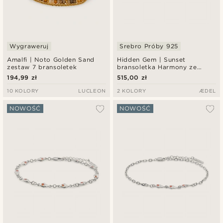
Wygraweruj
Srebro Próby 925
Amalfi | Noto Golden Sand
Hidden Gem | Sunset
zestaw 7 bransoletek
bransoletka Harmony ze
srebra próby 925
194,99 zł
515,00 zł
10 KOLORY
LUCLEON
2 KOLORY
ÆDEL
NOWOŚĆ
NOWOŚĆ