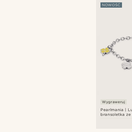
NOWOŚĆ
Lucleon
(7)
Otsu
(1)
Waykins
(1)
zł
zł
Rodzaje personalizacji
Grawerować
(8)
Wygraweruj
Pearlmania | L
bransoletka ze 
nierdzewnej