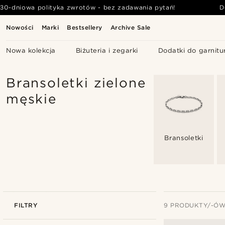
30-dniowa polityka zwrotów - bez zadawania pytań!
D
Nowości
Marki
Bestsellery
Archive Sale
Nowa kolekcja
Biżuteria i zegarki
Dodatki do garnitu
Bransoletki zielone
męskie
Bransoletki
FILTRY
9 PRODUKTY/-Ó