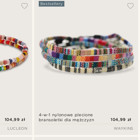
Najbardziej popularne
Bestsellery
Najnowsze
Najniższa cena
Najwyższa cena
4-w-1 nylonowe plecione
104,99 zł
104,99 zł
bransoletki dla mężczyzn
LUCLEON
WAYKINS