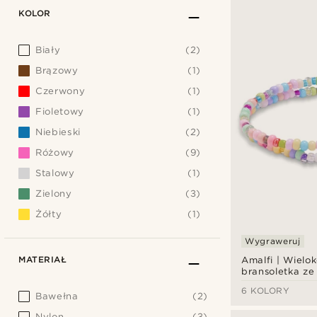
KOLOR
Biały
(2)
Brązowy
(1)
Czerwony
(1)
Fioletowy
(1)
Niebieski
(2)
Różowy
(9)
Stalowy
(1)
Zielony
(3)
Żółty
(1)
Wygraweruj
MATERIAŁ
Amalfi | Wielo
bransoletka ze
koralików w cu
6 KOLORY
kolorach
Bawełna
(2)
Nylon
(3)