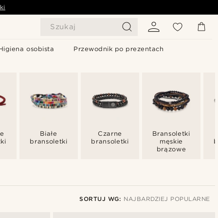
ki
Szukaj
Higiena osobista
Przewodnik po prezentach
ne
Białe
Czarne
Bransoletki
ki
bransoletki
bransoletki
męskie
b
brązowe
SORTUJ WG:
NAJBARDZIEJ POPULARNE