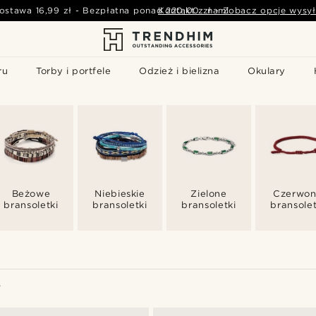
ostawa
16,99 zł
-
Bezpłatna ponad
Kontakt z nami
220,00 zł
-
Zobacz opcje wysył
ru
Torby i portfele
Odzież i bielizna
Okulary
Beżowe
Niebieskie
Zielone
Czerwo
bransoletki
bransoletki
bransoletki
bransolet
W