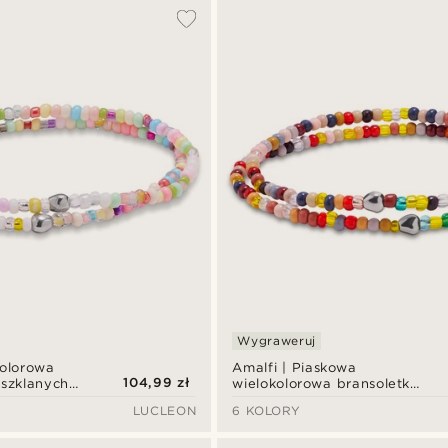
Wygraweruj
kolorowa
Amalfi | Piaskowa
104,99 zł
 szklanych
wielokolorowa bransoletka
kierkowych
ze piaskowych szklanych
LUCLEON
6 KOLORY
koralików