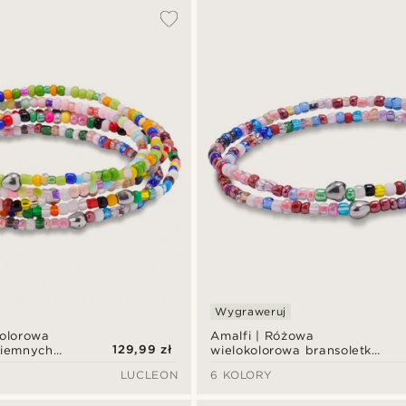
Wygraweruj
kolorowa
Amalfi | Różowa
129,99 zł
ciemnych
wielokolorowa bransoletka
lików
ze szklanych koralików
LUCLEON
6 KOLORY