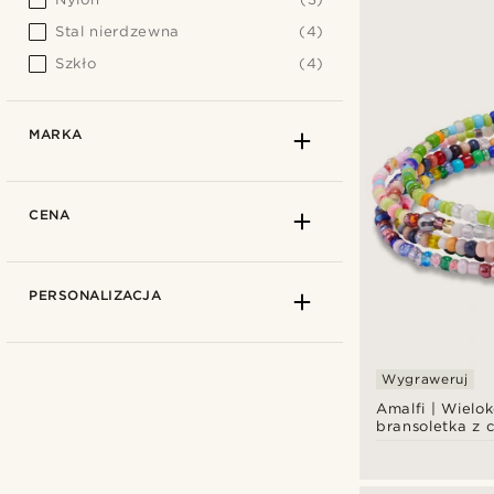
Stal nierdzewna
(4)
Szkło
(4)
MARKA
CENA
PERSONALIZACJA
Wygraweruj
Amalfi | Wielo
bransoletka z 
szklanych kora