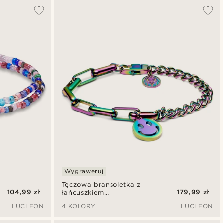
Wygraweruj
Tęczowa bransoletka z
104,99 zł
179,99 zł
łańcuszkiem
krawężnikowym i
LUCLEON
4 KOLORY
LUCLEON
kablowym z zawieszką z
uśmiechem Clarke Amager