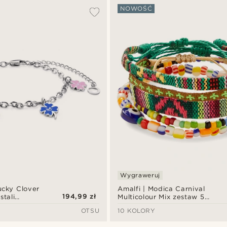
NOWOŚĆ
Wygraweruj
ucky Clover
Amalfi | Modica Carnival
194,99 zł
stali
Multicolour Mix zestaw 5
bransoletek
OTSU
10 KOLORY