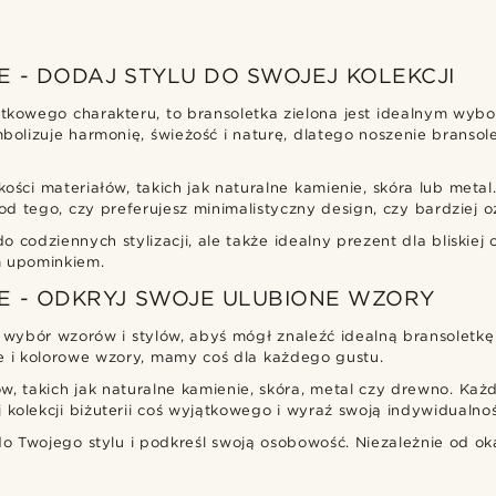
 - DODAJ STYLU DO SWOJEJ KOLEKCJI
tkowego charakteru, to bransoletka zielona jest idealnym wybor
mbolizuje harmonię, świeżość i naturę, dlatego noszenie bransol
kości materiałów, takich jak naturalne kamienie, skóra lub meta
od tego, czy preferujesz minimalistyczny design, czy bardziej 
 codziennych stylizacji, ale także idealny prezent dla bliskiej 
m upominkiem.
E - ODKRYJ SWOJE ULUBIONE WZORY
 wybór wzorów i stylów, abyś mógł znaleźć idealną bransoletkę 
ne i kolorowe wzory, mamy coś dla każdego gustu.
w, takich jak naturalne kamienie, skóra, metal czy drewno. Każ
kolekcji biżuterii coś wyjątkowego i wyraź swoją indywidualnoś
 do Twojego stylu i podkreśl swoją osobowość. Niezależnie od o