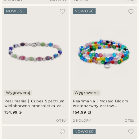
4 KOLORY
WAYKINS
5 KOLORY
OTSU
NOWOŚĆ
NOWOŚĆ
Wygraweruj
Wygraweruj
Pearlmania | Cubes Spectrum
Pearlmania | Mosaic Bloom
wielobarwna bransoletka ze
wielobarwny zestaw
szklanych koralików i stali
bransoletek ze szklanych
154,99 zł
154,99 zł
nierdzewnej
koralików
OTSU
2 KOLORY
OTSU
NOWOŚĆ