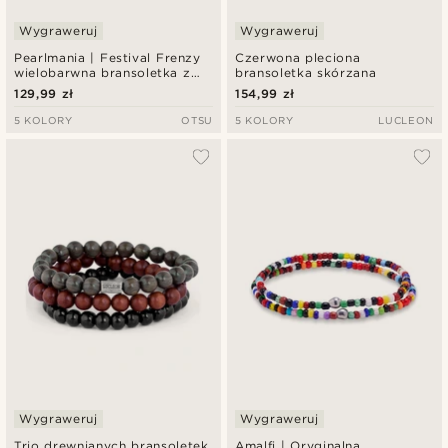
Wygraweruj
Wygraweruj
Pearlmania | Festival Frenzy
Czerwona pleciona
wielobarwna bransoletka z
bransoletka skórzana
szklanych koralików
129,99 zł
154,99 zł
5 KOLORY
OTSU
5 KOLORY
LUCLEON
Wygraweruj
Wygraweruj
Trio drewnianych bransoletek
Amalfi | Oryginalna