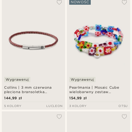
NOWOŚĆ
Wygraweruj
Wygraweruj
Collins | 3 mm czerwona
Pearlmania | Mosaic Cube
pleciona bransoletka
wielobarwny zestaw
skórzana
bransoletek ze szklanych
144,99 zł
154,99 zł
koralików
5 KOLORY
LUCLEON
3 KOLORY
OTSU