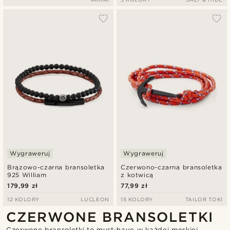
Wygraweruj
Wygraweruj
Brązowo-czarna bransoletka
Czerwono-czarna bransoletka
925 William
z kotwicą
179,99 zł
77,99 zł
12 KOLORY
LUCLEON
15 KOLORY
TAILOR TOKI
CZERWONE BRANSOLETKI
Czerwone bransoletki to must-have w każdej męskiej