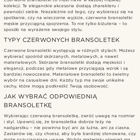
kolekcji. Te eleganckie akcesoria dodają charakteru i
pewności siebie. Niezależnie od tego, czy wybierasz się na
spotkanie, czy na wieczorne wyjście, czerwone bransoletki
męskie przyciągną spojrzenia. To nie tylko biżuteria – to
sposób na wyrażenie swojego stylu.
TYPY CZERWONYCH BRANSOLETEK
Czerwone bransoletki występują w różnych stylach. Możesz
wybierać spośród skórzanych, metalowych, a nawet
materiałowych. Skórzane bransoletki dodają męskości i
elegancji, podczas gdy metalowe przyciągają wzrok i są
bardziej nowoczesne. Materiałowe bransoletki to świetny
wybór na casualowe dni. Każdy typ ma swoje unikalne
cechy, które mogą podkreślić Twoją osobowość.
JAK WYBRAĆ ODPOWIEDNIĄ
BRANSOLETKĘ
Wybierając czerwoną bransoletkę, zwróć uwagę na rozmiar
i styl. Upewnij się, że bransoletka dobrze leży na
nadgarstku – nie powinna być ani za luźna, ani za ciasna.
Zastanów się, czy chcesz, aby była bardziej stonowana, czy
może przyciągająca uwagę. Wybór materiału również ma