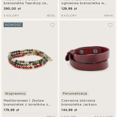
bransoletka Teardrop ze
ogniwowa bransoletka w
srebra próby 925
srebrnym odcieniu z
390,00 zł
129,99 zł
kryształowego szkła
3 KOLORY
ÆDEL
8 KOLORY
ARKAI
NOWOŚĆ
Wygraweruj
Personalizacja
Mediterranean | Zestaw
Czerwona skórzana
bransoletek z koralików z
bransoletka Jackson
naturalnego kamienia w
179,99 zł
144,99 zł
odcieniach ziemi
ARKAI
5 KOLORY
SALT & HIDE