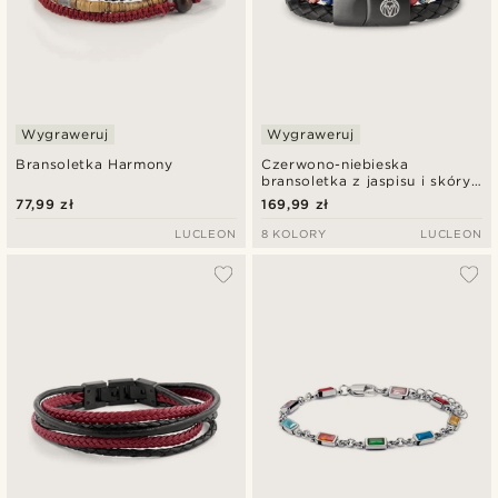
Wygraweruj
Wygraweruj
Bransoletka Harmony
Czerwono-niebieska
bransoletka z jaspisu i skóry
Icon
77,99 zł
169,99 zł
LUCLEON
8 KOLORY
LUCLEON