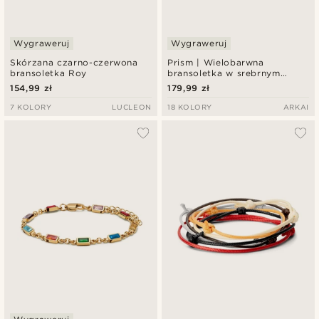
Wygraweruj
Wygraweruj
Skórzana czarno-czerwona
Prism | Wielobarwna
bransoletka Roy
bransoletka w srebrnym
odcieniu z kryształowego
154,99 zł
179,99 zł
szkła
7 KOLORY
LUCLEON
18 KOLORY
ARKAI