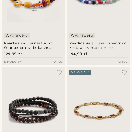
Wygraweruj
Wygraweruj
Pearlmania | Sunset Riot
Pearlmania | Cubes Spectrum
Orange bransoletka ze
zestaw bransoletek ze
szklanych koralików
szklanych koralików i stali
129,99 zł
194,99 zł
nierdzewnej
5 KOLORY
OTSU
OTSU
NOWOŚĆ