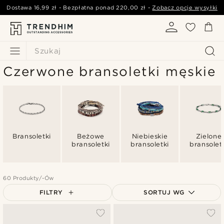
Dostawa
16,99 zł
- Bezpłatna ponad
220,00 zł
-
Zobacz opcje wysyłki
Szukaj
Czerwone bransoletki męskie
Bransoletki
Beżowe
Niebieskie
Zielone
bransoletki
bransoletki
bransolet
60 Produkty/-Ów
FILTRY
SORTUJ WG
Najbardziej popularne