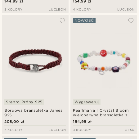
144,99 zł
154,99 zł
5 KOLORY
LUCLEON
4 KOLORY
LUCLEON
NOWOŚĆ
Srebro Próby 925
Wygraweruj
Bordowa bransoletka James
Pearlmania | Crystal Bloom
925
wielobarwna bransoletka z
pereł słodkowodnych i
205,00 zł
194,99 zł
szklanych koralików
7 KOLORY
LUCLEON
3 KOLORY
OTSU