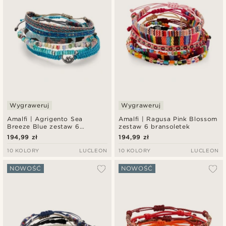
Wygraweruj
Wygraweruj
Amalfi | Agrigento Sea
Amalfi | Ragusa Pink Blossom
Breeze Blue zestaw 6
zestaw 6 bransoletek
bransoletek
194,99 zł
194,99 zł
10 KOLORY
LUCLEON
10 KOLORY
LUCLEON
NOWOŚĆ
NOWOŚĆ