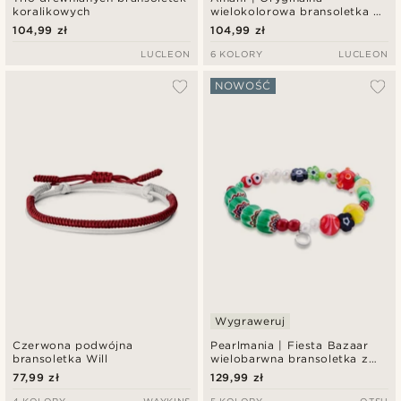
koralikowych
wielokolorowa bransoletka ze
szklanych koralików
104,99 zł
104,99 zł
LUCLEON
6 KOLORY
LUCLEON
NOWOŚĆ
Wygraweruj
Czerwona podwójna
Pearlmania | Fiesta Bazaar
bransoletka Will
wielobarwna bransoletka z
szklanych koralików
77,99 zł
129,99 zł