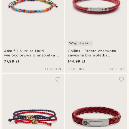
Wygraweruj
Amalfi | Sunrise Multi
Collins | Prosta czerwona
wielokolorowa bransoletka z
zawijana bransoletka
koralików z regulowanym
rzemykowa
77,99 zł
144,99 zł
zapięciem
LUCLEON
5 KOLORY
LUCLEON