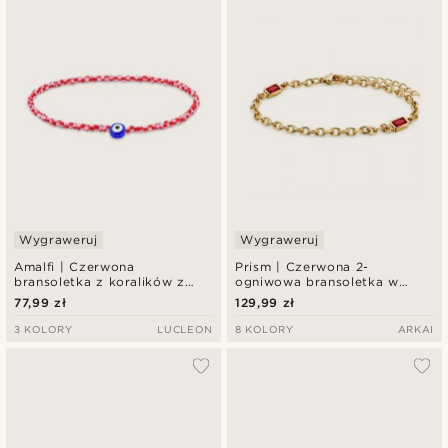
Wygraweruj
Wygraweruj
Amalfi | Czerwona
Prism | Czerwona 2-
bransoletka z koralików z
ogniwowa bransoletka w
motywem złego oka
złotym odcieniu z
77,99 zł
129,99 zł
kryształowego szkła
3 KOLORY
LUCLEON
8 KOLORY
ARKAI