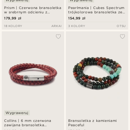
Prism | Czerwona bransoletka
Pearlmania | Cubes Spectrum
w srebrnym odcieniu z
trójkolorowa bransoletka ze
kryształowego szkła
szklanych koralików i stali
179,99 zł
154,99 zł
nierdzewnej
18 KOLORY
ARKAI
3 KOLORY
OTSU
Wygraweruj
Collins | 6 mm czerwona
Bransoletka z kamieniami
zawijana bransoletka
Peaceful
skórzana