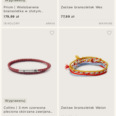
Wygraweruj
Prism | Wielobarwna
Zestaw bransoletek Wes
bransoletka w złotym
odcieniu z kryształowego
179,99 zł
77,99 zł
szkła
18 KOLORY
ARKAI
WAYKINS
Wygraweruj
Collins | 3 mm czerwona
Zestaw bransoletek Walon
pleciona skórzana zawijana
bransoletka