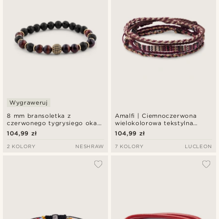
Wygraweruj
8 mm bransoletka z
Amalfi | Ciemnoczerwona
czerwonego tygrysiego oka i
wielokolorowa tekstylna
skały lawowej
bransoletka surferska
104,99 zł
104,99 zł
2 KOLORY
NESHRAW
7 KOLORY
LUCLEON