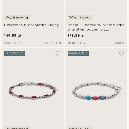
Wygraweruj
Wygraweruj
Czerwona bransoletka Living
Prism | Czerwona bransoletka
w złotym odcieniu z
kryształowego szkła
144,99 zł
179,99 zł
3 KOLORY
LUCLEON
18 KOLORY
ARKAI
NOWOŚĆ
NOWOŚĆ
Wygraweruj
Wygraweruj