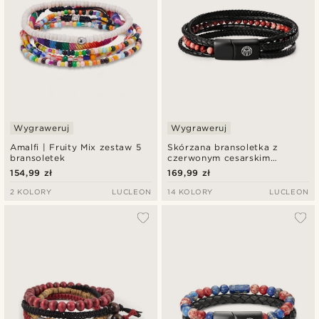
Wygraweruj
Wygraweruj
Amalfi | Fruity Mix zestaw 5
Skórzana bransoletka z
bransoletek
czerwonym cesarskim
jaspisem Naxos
154,99 zł
169,99 zł
2 KOLORY
LUCLEON
14 KOLORY
LUCLEON