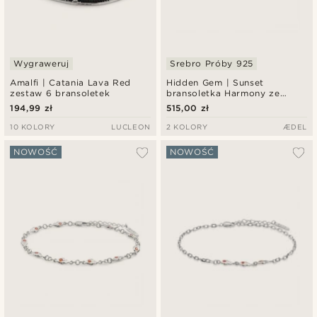
Wygraweruj
Srebro Próby 925
Amalfi | Catania Lava Red
Hidden Gem | Sunset
zestaw 6 bransoletek
bransoletka Harmony ze
srebra próby 925
194,99 zł
515,00 zł
10 KOLORY
LUCLEON
2 KOLORY
ÆDEL
NOWOŚĆ
NOWOŚĆ