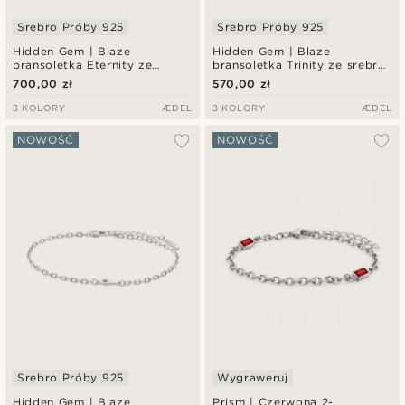
Srebro Próby 925
Srebro Próby 925
Hidden Gem | Blaze
Hidden Gem | Blaze
bransoletka Eternity ze
bransoletka Trinity ze srebra
srebra próby 925
próby 925
700,00 zł
570,00 zł
3 KOLORY
ÆDEL
3 KOLORY
ÆDEL
NOWOŚĆ
NOWOŚĆ
Srebro Próby 925
Wygraweruj
Hidden Gem | Blaze
Prism | Czerwona 2-