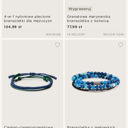
Wygraweruj
4-w-1 nylonowe plecione
Granatowa marynarska
bransoletki dla mężczyzn
bransoletka z kotwicą
104,99 zł
77,99 zł
WAYKINS
15 KOLORY
TAILOR TOKI
Ciemno-ciemnogranatowa
Bransoletka z niebieskich