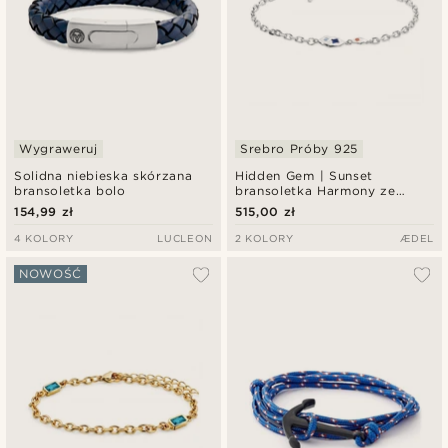
Wygraweruj
Srebro Próby 925
Solidna niebieska skórzana
Hidden Gem | Sunset
bransoletka bolo
bransoletka Harmony ze
srebra próby 925
154,99 zł
515,00 zł
4 KOLORY
LUCLEON
2 KOLORY
ÆDEL
NOWOŚĆ