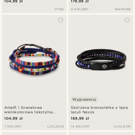
104,99 zł
179,99 zł
OTSU
4 KOLORY
WAYKINS
Wygraweruj
Amalfi | Granatowa
Skórzana bransoletka z lapis
wielokolorowa tekstylna
lazuli Naxos
bransoletka surferska
104,99 zł
169,99 zł
7 KOLORY
LUCLEON
14 KOLORY
LUCLEON