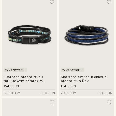
Wygraweruj
Wygraweruj
Skórzana bransoletka z
Skórzana czarno-niebieska
turkusowym cesarskim
bransoletka Roy
jaspisem Naxos
154,99 zł
154,99 zł
14 KOLORY
LUCLEON
7 KOLORY
LUCLEON