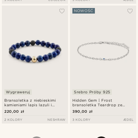
NOWOŚĆ
Wygraweruj
Srebro Próby 925
Bransoletka z niebieskimi
Hidden Gem | Frost
kamieniami lapis lazuli i
bransoletka Teardrop ze
czarnymi cyrkoniami
srebra próby 925
220,00 zł
390,00 zł
2 KOLORY
NESHRAW
3 KOLORY
ÆDEL