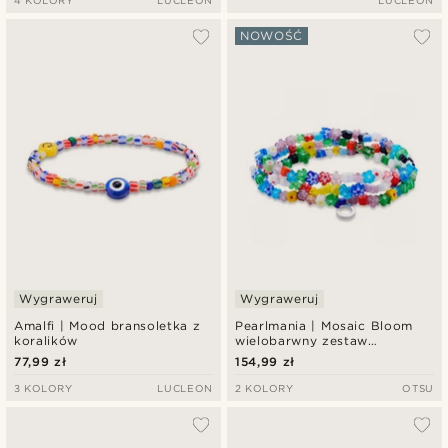
4 KOLORY
LUCLEON
LUCLEON
NOWOŚĆ
Wygraweruj
Wygraweruj
Amalfi | Mood bransoletka z
Pearlmania | Mosaic Bloom
koralików
wielobarwny zestaw
bransoletek ze szklanych
77,99 zł
154,99 zł
koralików
3 KOLORY
LUCLEON
2 KOLORY
OTSU