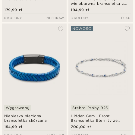
wielobarwna bransoletka z
pereł słodkowodnych i
179,99 zł
194,99 zł
szklanych koralików
6 KOLORY
NESHRAW
3 KOLORY
OTSU
NOWOŚĆ
Wygraweruj
Srebro Próby 925
Niebieska pleciona
Hidden Gem | Frost
bransoletka skórzana
Bransoletka Eternity ze
srebra 925
154,99 zł
700,00 zł
5 KOLORY
LUCLEON
3 KOLORY
ÆDEL