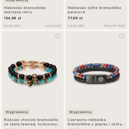
Niebieska bransoletka
Niebiesko-żółta bransoletka
skórzana retro
paracord
154,99 zł
77,99 zł
5 KOLORY
LUCLEON
2 KOLORY
TAILOR TOKI
Wygraweruj
Wygraweruj
Różowo złociste bransoletki
Czerwono-niebieska
ze skałą lawową, turkusowym
bransoletka z jaspisu i skóry
jaspisem królewskim i
Icon