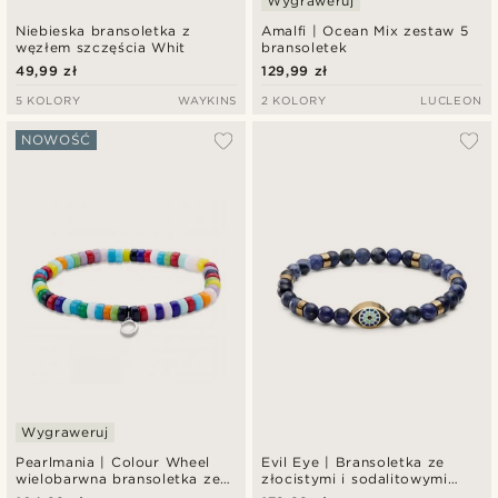
Wygraweruj
Niebieska bransoletka z
Amalfi | Ocean Mix zestaw 5
węzłem szczęścia Whit
bransoletek
49,99 zł
129,99 zł
5 KOLORY
WAYKINS
2 KOLORY
LUCLEON
NOWOŚĆ
Wygraweruj
Pearlmania | Colour Wheel
Evil Eye | Bransoletka ze
wielobarwna bransoletka ze
złocistymi i sodalitowymi
szklanych koralików
koralikami