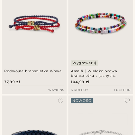
Wygraweruj
Podwójna bransoletka Wowa
Amalfi | Wielokolorowa
bransoletka z jasnych
szklanych koralików
77,99 zł
104,99 zł
WAYKINS
6 KOLORY
LUCLEON
NOWOŚĆ