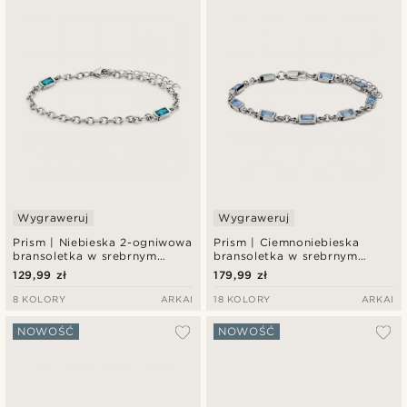
Najnowsze
Najniższa cena
Najwyższa cena
Wygraweruj
Wygraweruj
Prism | Niebieska 2-ogniwowa
Prism | Ciemnoniebieska
bransoletka w srebrnym
bransoletka w srebrnym
odcieniu z kryształowego
odcieniu z kryształowego
129,99 zł
179,99 zł
szkła
szkła
8 KOLORY
ARKAI
18 KOLORY
ARKAI
NOWOŚĆ
NOWOŚĆ