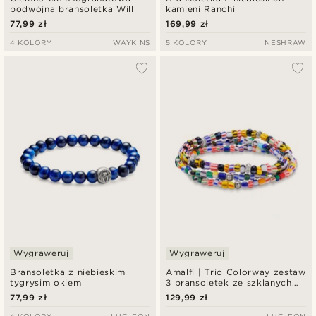
podwójna bransoletka Will
kamieni Ranchi
77,99 zł
169,99 zł
4 KOLORY
WAYKINS
5 KOLORY
NESHRAW
Wygraweruj
Wygraweruj
Bransoletka z niebieskim
Amalfi | Trio Colorway zestaw
tygrysim okiem
3 bransoletek ze szklanych
koralików
77,99 zł
129,99 zł