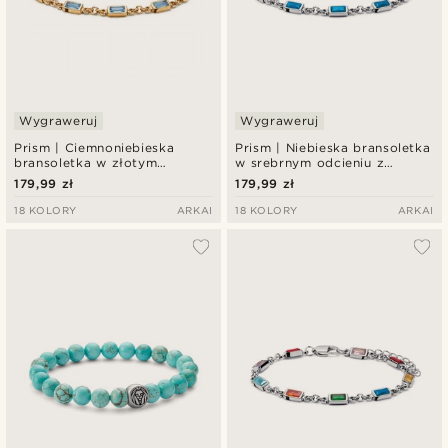
Wygraweruj
Wygraweruj
Prism | Ciemnoniebieska
Prism | Niebieska bransoletka
bransoletka w złotym
w srebrnym odcieniu z
odcieniu z kryształowego
kryształowego szkła
179,99 zł
179,99 zł
szkła
18 KOLORY
ARKAI
18 KOLORY
ARKAI