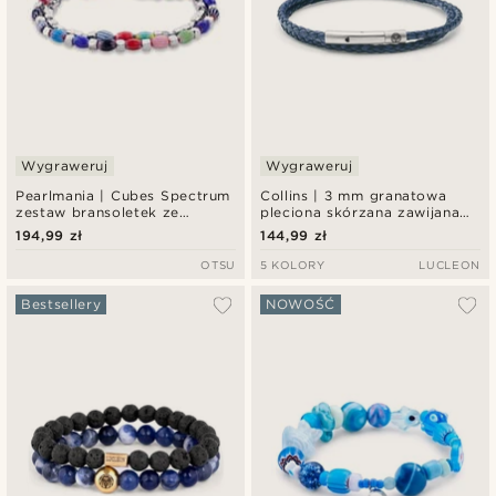
Wygraweruj
Wygraweruj
Pearlmania | Cubes Spectrum
Collins | 3 mm granatowa
zestaw bransoletek ze
pleciona skórzana zawijana
szklanych koralików i stali
bransoletka
194,99 zł
144,99 zł
nierdzewnej
OTSU
5 KOLORY
LUCLEON
Bestsellery
NOWOŚĆ