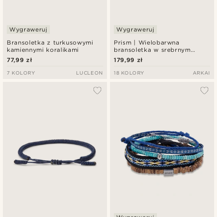
Wygraweruj
Wygraweruj
Bransoletka z turkusowymi
Prism | Wielobarwna
kamiennymi koralikami
bransoletka w srebrnym
odcieniu z kryształowego
77,99 zł
179,99 zł
szkła
7 KOLORY
LUCLEON
18 KOLORY
ARKAI