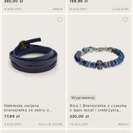
385,00 zł
169,99 zł
czaszkami Rico
4 KOLORY
ARKAI
8 KOLORY
LUCLEON
Wygraweruj
Niebieska owijana
Rico | Bransoletka z czaszką
bransoletka ze skóry o
z lapis lazuli i srebrzystą
regulowanej długości
stalą nierdzewną
77,99 zł
220,00 zł
2 KOLORY
COLLIN ROWE
13 KOLORY
ARKAI