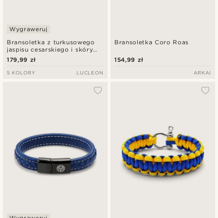
Wygraweruj
Bransoletka z turkusowego
Bransoletka Coro Roas
jaspisu cesarskiego i skóry
vintage Icon
179,99 zł
154,99 zł
5 KOLORY
LUCLEON
ARKAI
Wygraweruj