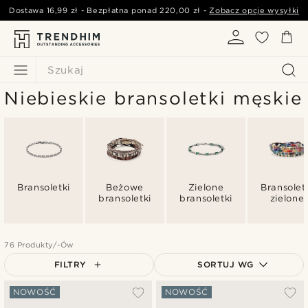
Dostawa
16,99 zł
- Bezpłatna ponad
220,00 zł
-
Zobacz opcje wysyłki
Szukaj
Niebieskie bransoletki męskie
Bransoletki
Beżowe
Zielone
Bransolet
bransoletki
bransoletki
zielone
76 Produkty/-Ów
FILTRY
SORTUJ WG
Najbardziej popularne
NOWOŚĆ
NOWOŚĆ