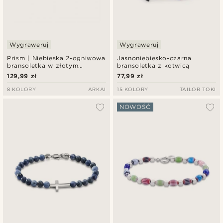
Wygraweruj
Wygraweruj
Prism | Niebieska 2-ogniwowa
Jasnoniebiesko-czarna
bransoletka w złotym
bransoletka z kotwicą
odcieniu z kryształowego
129,99 zł
77,99 zł
szkła
8 KOLORY
ARKAI
15 KOLORY
TAILOR TOKI
NOWOŚĆ