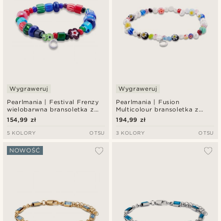
Wygraweruj
Wygraweruj
Pearlmania | Festival Frenzy
Pearlmania | Fusion
wielobarwna bransoletka z
Multicolour bransoletka z
szklanych koralików
pereł słodkowodnych i
154,99 zł
194,99 zł
szklanych koralików
5 KOLORY
OTSU
3 KOLORY
OTSU
NOWOŚĆ