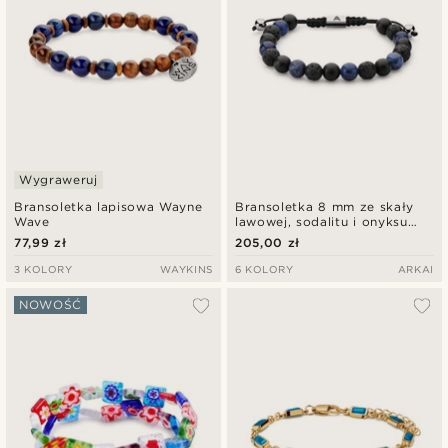
Wygraweruj
Bransoletka lapisowa Wayne
Bransoletka 8 mm ze skały
Wave
lawowej, sodalitu i onyksu
Sanatio
77,99 zł
205,00 zł
3 KOLORY
WAYKINS
6 KOLORY
ARKAI
NOWOŚĆ