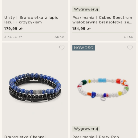
Wygraweruj
Unity | Bransoletka z lapis
Pearlmania | Cubes Spectrum
lazuli i krzyżykiem
wielobarwna bransoletka ze
szklanych koralików i stali
179,99 zł
154,99 zł
nierdzewnej
3 KOLORY
ARKAI
OTSU
NOWOŚĆ
Wygraweruj
Bransoletka Chennai
Pearlmania | Party Pop