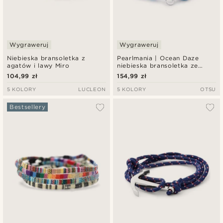
Wygraweruj
Wygraweruj
Niebieska bransoletka z
Pearlmania | Ocean Daze
agatów i lawy Miro
niebieska bransoletka ze
szklanych koralików
104,99 zł
154,99 zł
5 KOLORY
LUCLEON
5 KOLORY
OTSU
Bestsellery