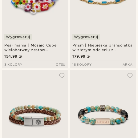
Wygraweruj
Wygraweruj
Pearlmania | Mosaic Cube
Prism | Niebieska bransoletka
wielobarwny zestaw
w złotym odcieniu z
bransoletek ze szklanych
kryształowego szkła
154,99 zł
179,99 zł
koralików
3 KOLORY
OTSU
18 KOLORY
ARKAI