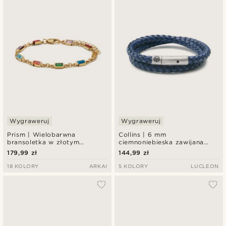
Wygraweruj
Wygraweruj
Prism | Wielobarwna
Collins | 6 mm
bransoletka w złotym
ciemnoniebieska zawijana
odcieniu z kryształowego
bransoletka skórzana
179,99 zł
144,99 zł
szkła
18 KOLORY
ARKAI
5 KOLORY
LUCLEON