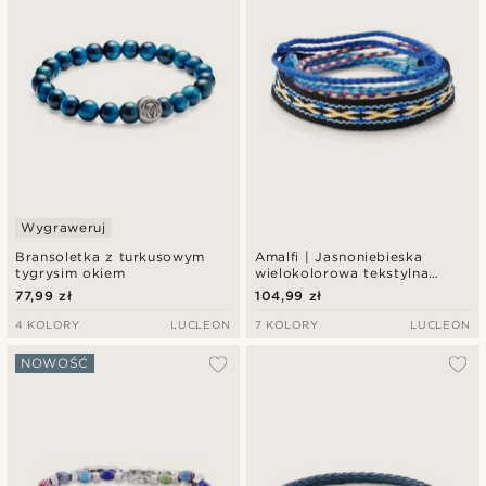
Wygraweruj
Bransoletka z turkusowym
Amalfi | Jasnoniebieska
tygrysim okiem
wielokolorowa tekstylna
bransoletka surferska
77,99 zł
104,99 zł
4 KOLORY
LUCLEON
7 KOLORY
LUCLEON
NOWOŚĆ